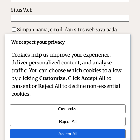
Situs Web
Simpan nama, email, dan situs web saya pada
peramban ini untuk komentar saya berikutnya.
We respect your privacy
Cookies help us improve your experience,
deliver personalized content, and analyze
traffic. You can choose which cookies to allow
by clicking
Customize
. Click
Accept All
to
consent or
Reject All
to decline non-essential
cookies.
Customize
Official Site of Christian Montanari | Racer &
Reject All
Motorsport Profile
Accept All