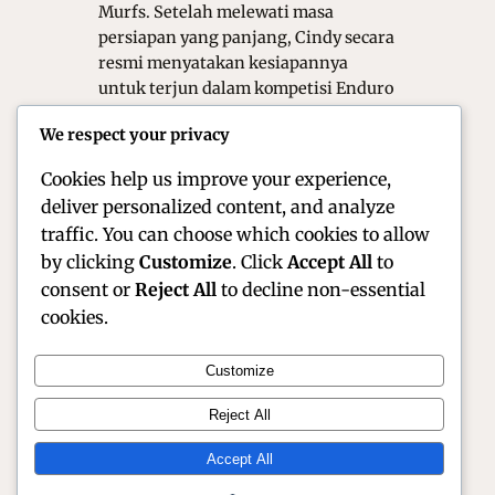
Murfs. Setelah melewati masa
persiapan yang panjang, Cindy secara
resmi menyatakan kesiapannya
untuk terjun dalam kompetisi Enduro
dan Adventure terbaru di musim ini.
We respect your privacy
Kehadirannya tidak hanya
menambah warna…
Cookies help us improve your experience,
deliver personalized content, and analyze
traffic. You can choose which cookies to allow
by clicking
Customize
. Click
Accept All
to
consent or
Reject All
to decline non-essential
cookies.
Customize
Official Site of Christian Montanari | Racer &
Reject All
Motorsport Profile
Accept All
Instagram
Facebook
X