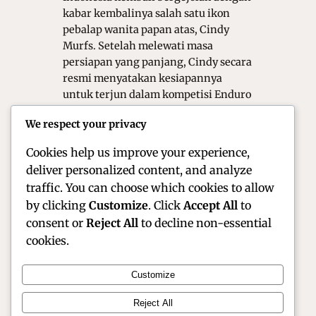
kabar kembalinya salah satu ikon
pebalap wanita papan atas, Cindy
Murfs. Setelah melewati masa
persiapan yang panjang, Cindy secara
resmi menyatakan kesiapannya
untuk terjun dalam kompetisi Enduro
dan Adventure terbaru di musim ini.
We respect your privacy
Kehadirannya tidak hanya
menambah warna…
Cookies help us improve your experience,
deliver personalized content, and analyze
traffic. You can choose which cookies to allow
by clicking
Customize
. Click
Accept All
to
consent or
Reject All
to decline non-essential
cookies.
Customize
Official Site of Christian Montanari | Racer &
Reject All