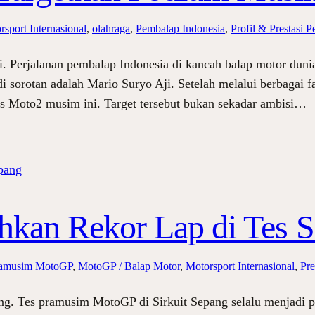
rsport Internasional
, 
olahraga
, 
Pembalap Indonesia
, 
Profil & Prestasi 
. Perjalanan pembalap Indonesia di kancah balap motor dun
 sorotan adalah Mario Suryo Aji. Setelah melalui berbagai fa
as Moto2 musim ini. Target tersebut bukan sekadar ambisi…
hkan Rekor Lap di Tes 
ramusim MotoGP
, 
MotoGP / Balap Motor
, 
Motorsport Internasional
, 
Pre
ng. Tes pramusim MotoGP di Sirkuit Sepang selalu menjadi 