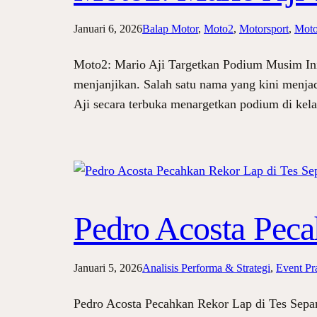
Januari 6, 2026
Balap Motor
, 
Moto2
, 
Motorsport
, 
Moto
Moto2: Mario Aji Targetkan Podium Musim Ini
menjanjikan. Salah satu nama yang kini menjadi
Aji secara terbuka menargetkan podium di kel
Pedro Acosta Peca
Januari 5, 2026
Analisis Performa & Strategi
, 
Event P
Pedro Acosta Pecahkan Rekor Lap di Tes Sepa