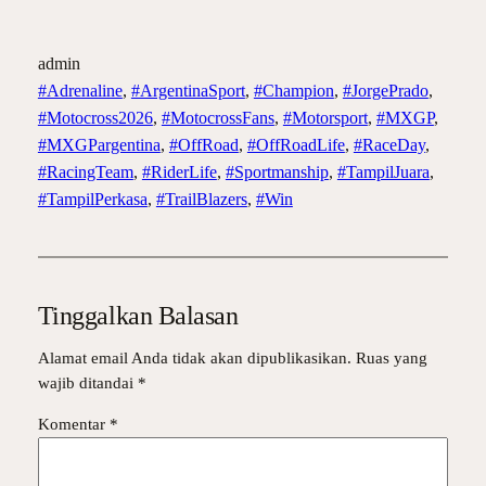
admin
#Adrenaline
, 
#ArgentinaSport
, 
#Champion
, 
#JorgePrado
, 
#Motocross2026
, 
#MotocrossFans
, 
#Motorsport
, 
#MXGP
, 
#MXGPargentina
, 
#OffRoad
, 
#OffRoadLife
, 
#RaceDay
, 
#RacingTeam
, 
#RiderLife
, 
#Sportmanship
, 
#TampilJuara
, 
#TampilPerkasa
, 
#TrailBlazers
, 
#Win
Tinggalkan Balasan
Alamat email Anda tidak akan dipublikasikan.
Ruas yang
wajib ditandai
*
Komentar
*