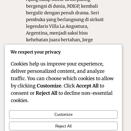
bergengsi di dunia, MXGP, kembali
bergulir dengan penuh drama. Seri
pembuka yang berlangsung di sirkuit
legendaris Villa La Angostura,
Argentina, menjadi saksi bisu
kehebatan juara bertahan, Jorge
Prado. Pembalap asal Spanyol ini
We respect your privacy
tampil nyaris tanpa celah,
mendominasi lintasan sejak sesi…
Cookies help us improve your experience,
deliver personalized content, and analyze
traffic. You can choose which cookies to allow
by clicking
Customize
. Click
Accept All
to
consent or
Reject All
to decline non-essential
cookies.
Customize
Official Site of Christian Montanari | Racer &
Reject All