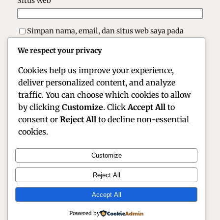
Situs Web
Simpan nama, email, dan situs web saya pada
peramban ini untuk komentar saya berikutnya.
We respect your privacy
Cookies help us improve your experience,
deliver personalized content, and analyze
traffic. You can choose which cookies to allow
by clicking
Customize
. Click
Accept All
to
consent or
Reject All
to decline non-essential
cookies.
Customize
Official Site of Christian Montanari | Racer &
Reject All
Motorsport Profile
Accept All
Instagram
Facebook
X
Powered by