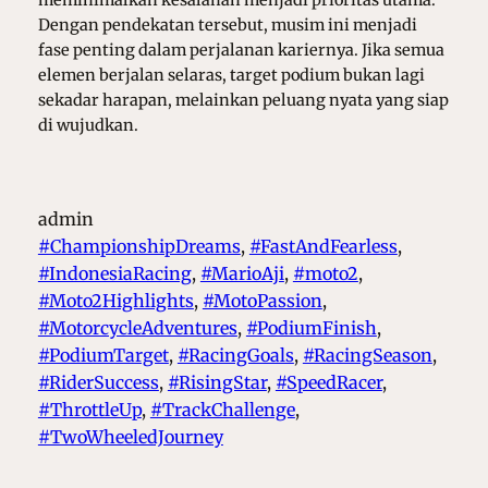
Dengan pendekatan tersebut, musim ini menjadi
fase penting dalam perjalanan kariernya. Jika semua
elemen berjalan selaras, target podium bukan lagi
sekadar harapan, melainkan peluang nyata yang siap
di wujudkan.
admin
#ChampionshipDreams
, 
#FastAndFearless
, 
#IndonesiaRacing
, 
#MarioAji
, 
#moto2
, 
#Moto2Highlights
, 
#MotoPassion
, 
#MotorcycleAdventures
, 
#PodiumFinish
, 
#PodiumTarget
, 
#RacingGoals
, 
#RacingSeason
, 
#RiderSuccess
, 
#RisingStar
, 
#SpeedRacer
, 
#ThrottleUp
, 
#TrackChallenge
, 
#TwoWheeledJourney