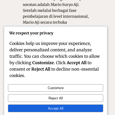
sorotan adalah Mario Suryo Aji.
Setelah melalui berbagai fase
pembelajaran di level internasional,
Mario Aji secara terbuka
menargetkan podium di kelas Moto2
We respect your privacy
musim ini. Target tersebut bukan
sekadar ambisi…
Cookies help us improve your experience,
deliver personalized content, and analyze
traffic. You can choose which cookies to allow
by clicking
Customize
. Click
Accept All
to
consent or
Reject All
to decline non-essential
cookies.
Customize
Official Site of Christian Montanari | Racer &
Reject All
Motorsport Profile
Accept All
Instagram
Facebook
X