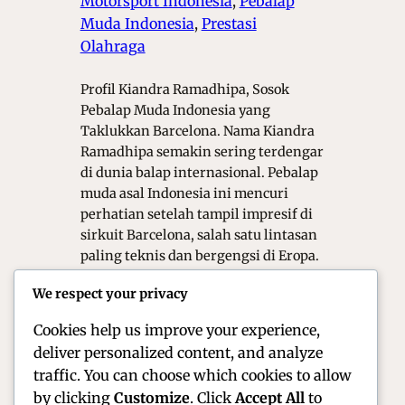
Motorsport Indonesia
, 
Pebalap
Muda Indonesia
, 
Prestasi
Olahraga
Profil Kiandra Ramadhipa, Sosok
Pebalap Muda Indonesia yang
Taklukkan Barcelona. Nama Kiandra
Ramadhipa semakin sering terdengar
di dunia balap internasional. Pebalap
muda asal Indonesia ini mencuri
perhatian setelah tampil impresif di
sirkuit Barcelona, salah satu lintasan
paling teknis dan bergengsi di Eropa.
Di usia yang masih belia, Kiandra
We respect your privacy
menunjukkan bahwa talenta
Indonesia mampu bersaing di…
Cookies help us improve your experience,
deliver personalized content, and analyze
traffic. You can choose which cookies to allow
by clicking
Customize
. Click
Accept All
to