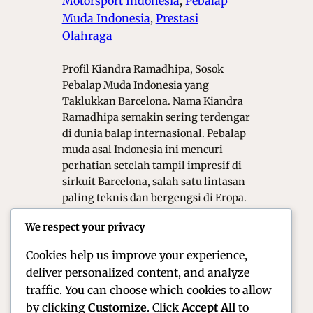
Motorsport Indonesia
, 
Pebalap
Muda Indonesia
, 
Prestasi
Olahraga
Profil Kiandra Ramadhipa, Sosok
Pebalap Muda Indonesia yang
Taklukkan Barcelona. Nama Kiandra
Ramadhipa semakin sering terdengar
di dunia balap internasional. Pebalap
muda asal Indonesia ini mencuri
perhatian setelah tampil impresif di
sirkuit Barcelona, salah satu lintasan
paling teknis dan bergengsi di Eropa.
Di usia yang masih belia, Kiandra
We respect your privacy
menunjukkan bahwa talenta
Indonesia mampu bersaing di…
Cookies help us improve your experience,
deliver personalized content, and analyze
traffic. You can choose which cookies to allow
by clicking
Customize
. Click
Accept All
to