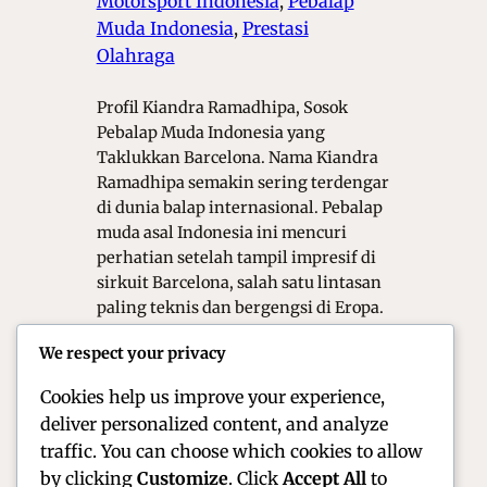
Motorsport Indonesia
, 
Pebalap
Muda Indonesia
, 
Prestasi
Olahraga
Profil Kiandra Ramadhipa, Sosok
Pebalap Muda Indonesia yang
Taklukkan Barcelona. Nama Kiandra
Ramadhipa semakin sering terdengar
di dunia balap internasional. Pebalap
muda asal Indonesia ini mencuri
perhatian setelah tampil impresif di
sirkuit Barcelona, salah satu lintasan
paling teknis dan bergengsi di Eropa.
Di usia yang masih belia, Kiandra
We respect your privacy
menunjukkan bahwa talenta
Indonesia mampu bersaing di…
Cookies help us improve your experience,
deliver personalized content, and analyze
traffic. You can choose which cookies to allow
by clicking
Customize
. Click
Accept All
to