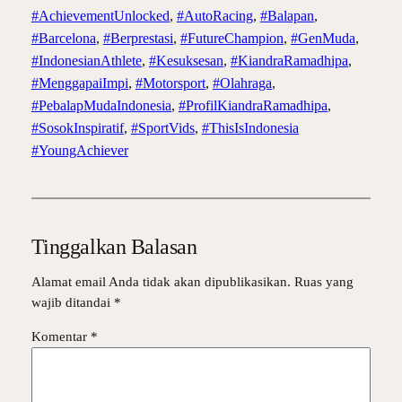
#AchievementUnlocked
, 
#AutoRacing
, 
#Balapan
, 
#Barcelona
, 
#Berprestasi
, 
#FutureChampion
, 
#GenMuda
, 
#IndonesianAthlete
, 
#Kesuksesan
, 
#KiandraRamadhipa
, 
#MenggapaiImpi
, 
#Motorsport
, 
#Olahraga
, 
#PebalapMudaIndonesia
, 
#ProfilKiandraRamadhipa
, 
#SosokInspiratif
, 
#SportVids
, 
#ThisIsIndonesia
#YoungAchiever
Tinggalkan Balasan
Alamat email Anda tidak akan dipublikasikan.
Ruas yang
wajib ditandai
*
Komentar
*