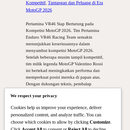
Kompetitif
, 
Tantangan dan Peluang di Era
MotoGP 2026
Pertamina VR46 Siap Bertarung pada
Kompetisi MotoGP 2026. Tim Pertamina
Enduro VR46 Racing Team semakin
menunjukkan keseriusannya dalam
menyambut kompetisi MotoGP 2026.
Setelah beberapa musim tampil kompetitif,
tim milik legenda MotoGP Valentino Rossi
ini bertekad meningkatkan performa dan
memperkuat posisi mereka di papan atas.
Dengan dukungan teknis, pembalap
potensial, serta strategi matang, Pertamina
We respect your privacy
VR46 siap…
Cookies help us improve your experience, deliver
personalized content, and analyze traffic. You can
1
2
Laman Berikutnya
choose which cookies to allow by clicking
Customize
.
Click
Accept All
to consent or
Reject All
to decline