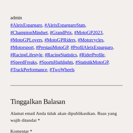
admin
#AleixEspargaro
, 
#AleixEspargaroStats
, 
#ChampionMindset
, 
#GrandPrix
, 
#MotoGP2023
, 
#MotoGPLovers
, 
#MotoGPRiders
, 
#Motorcycles
, 
#Motorsport
, 
#PrestasiMotoGP
, 
#ProfilAleixEspargaro
, 
#RacingLifestyle
, 
#RacingStatistics
, 
#RiderProfile
, 
#SpeedFreaks
, 
#SportsHighlights
, 
#StatistikMotoGP
, 
#TrackPerformance
, 
#TwoWheels
Tinggalkan Balasan
Alamat email Anda tidak akan dipublikasikan.
Ruas yang
wajib ditandai
*
Komentar
*