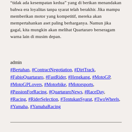
“tidak ada kesempatan kedua” yang di berikan menandakan
bahwa era loyalitas tanpa syarat telah berakhir. Jika mampu
memberikan motor yang kompetitif, mereka akan
mempertahankan aset paling berharganya. Namun jika
gagal, kita mungkin akan melihat Quartararo berseragam
warna lain di musim depan.
admin
#Bertahan
, 
#ContractNegotiation
, 
#DirtTrack
, 
#FabioQuartararo
, 
#FastRider
, 
#Hengkang
, 
#MotoGP
, 
#MotoGPLovers
, 
#Motorbike
, 
#Motorsports
, 
#PassionForRacing
, 
#QuartararoNews
, 
#RaceDay
, 
#Racing
, 
#RiderSelection
, 
#TentukanSyarat
, 
#TwoWheels
, 
#Yamaha
, 
#YamahaRacing