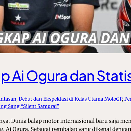
 Ai Ogura dan Stati
Lintasan
, 
Debut dan Ekspektasi di Kelas Utama MotoGP
, 
Pe
kang Sang “Silent Samurai”
knya. Dunia balap motor internasional baru saja me
ang, Ai Ogura. Sebagai pembalap yang dikenal deng