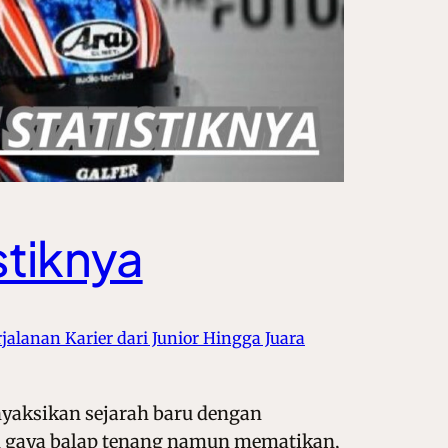
stiknya
rjalanan Karier dari Junior Hingga Juara
nyaksikan sejarah baru dengan
an gaya balap tenang namun mematikan,