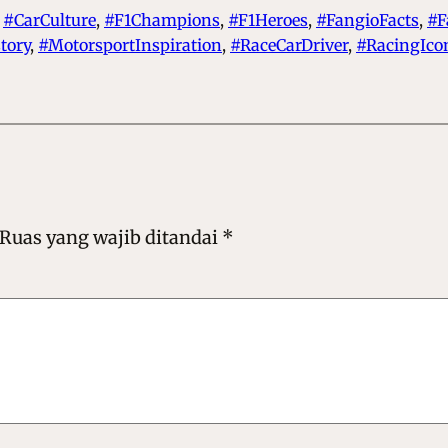
 
#CarCulture
, 
#F1Champions
, 
#F1Heroes
, 
#FangioFacts
, 
#F
tory
, 
#MotorsportInspiration
, 
#RaceCarDriver
, 
#RacingIco
Ruas yang wajib ditandai
*