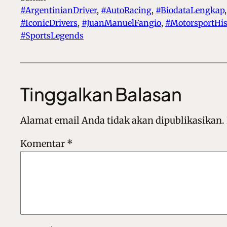
#ArgentinianDriver
, 
#AutoRacing
, 
#BiodataLengkap
,
#IconicDrivers
, 
#JuanManuelFangio
, 
#MotorsportHis
#SportsLegends
Tinggalkan Balasan
Alamat email Anda tidak akan dipublikasikan.
Komentar
*