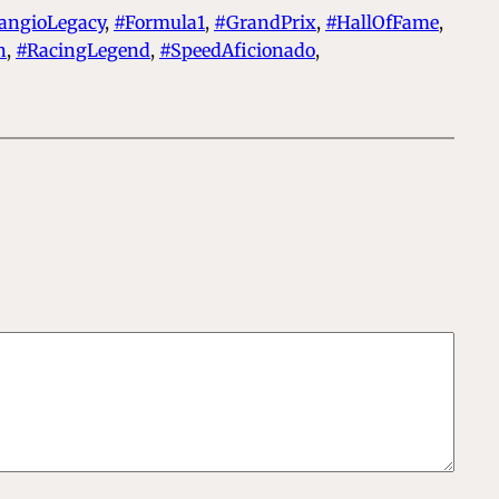
angioLegacy
, 
#Formula1
, 
#GrandPrix
, 
#HallOfFame
, 
n
, 
#RacingLegend
, 
#SpeedAficionado
, 