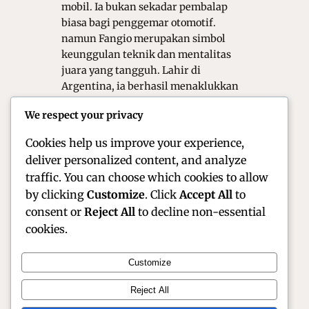
mobil. Ia bukan sekadar pembalap
biasa bagi penggemar otomotif.
namun Fangio merupakan simbol
keunggulan teknik dan mentalitas
juara yang tangguh. Lahir di
Argentina, ia berhasil menaklukkan
sirkuit-sirkuit paling berbahaya di
We respect your privacy
dunia. Hingga kini, prestasinya tetap
menjadi tolok ukur bagi…
Cookies help us improve your experience,
deliver personalized content, and analyze
traffic. You can choose which cookies to allow
by clicking
Customize
. Click
Accept All
to
consent or
Reject All
to decline non-essential
cookies.
Customize
Official Site of Christian Montanari | Racer &
Reject All
Motorsport Profile