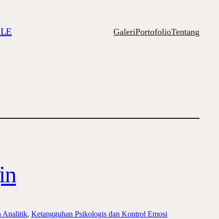
ILE
Galeri
Portofolio
Tentang
in
 Analitik
, 
Ketangguhan Psikologis dan Kontrol Emosi