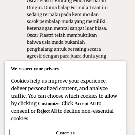
Oscar Piastri Bintang Muda Berdarah
Dingin. Dunia balap Formula 1 saat ini
sedang terpaku pada kemunculan
sosok pembalap muda yang memiliki
ketenangan mental sangat luar biasa.
Oscar Piastri telah membuktikan
bahwa usia muda bukanlah
penghalang untuk bersaing secara
agresif dengan para juara dunia yang
senior. Ia di juluki sebagai pembalap
We respect your privacy
berdarah dingin karena
kemampuannya dalam…
Cookies help us improve your experience,
deliver personalized content, and analyze
traffic. You can choose which cookies to allow
by clicking
. Click
to
Customize
Accept All
consent or
to decline non-essential
Reject All
cookies.
Customize