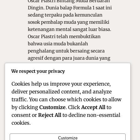
Oscar Piastri Bintang Muda Berdarah
Dingin. Dunia balap Formula 1 saat ini
sedang terpaku pada kemunculan
sosok pembalap muda yang memiliki
ketenangan mental sangat luar biasa.
Oscar Piastri telah membuktikan
bahwa usia muda bukanlah
penghalang untuk bersaing secara
agresif dengan para juara dunia yang
senior. Ia di juluki sebagai pembalap
We respect your privacy
berdarah dingin karena
kemampuannya dalam…
Cookies help us improve your experience,
deliver personalized content, and analyze
traffic. You can choose which cookies to allow
by clicking
Customize
. Click
Accept All
to
consent or
Reject All
to decline non-essential
cookies.
Customize