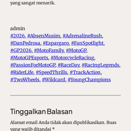
yang sangat menarik.
admin
#2026
, 
#AbsenMusim
, 
#AdrenalineRush
, 
#DanPedrosa
, 
#Espargaro
, 
#FanSpotlight
, 
#GP2026
, 
#MotoFamily
, 
#MotoGP
, 
#MotoGPEsports
, 
#MotorcycleRacing
, 
#PassionForMotoGP
, 
#RaceDay
, 
#RacingLegends
, 
#RiderLife
, 
#SpeedThrills
, 
#TrackAction
, 
#TwoWheels
, 
#Wildcard
, 
#YoungChampions
Tinggalkan Balasan
Alamat email Anda tidak akan dipublikasikan.
Ruas
yang wajib ditandai
*