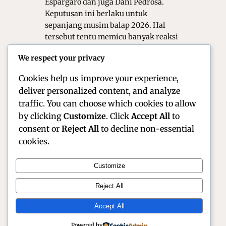
Espargaro dan juga Dani Pedrosa.
Keputusan ini berlaku untuk
sepanjang musim balap 2026. Hal
tersebut tentu memicu banyak reaksi
dari penggemar. Padahal, kehadiran
We respect your privacy
mereka selalu di nantikan di
lintasan…
Cookies help us improve your experience,
deliver personalized content, and analyze
traffic. You can choose which cookies to allow
by clicking
Customize
. Click
Accept All
to
consent or
Reject All
to decline non-essential
cookies.
Customize
Official Site of Christian Montanari | Racer &
Reject All
Motorsport Profile
Accept All
Instagram
Facebook
X
Powered by