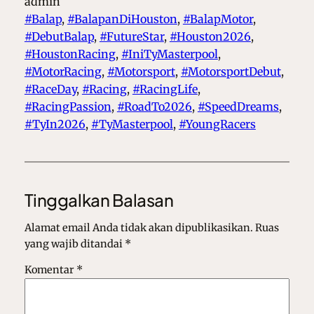
admin
#Balap
, 
#BalapanDiHouston
, 
#BalapMotor
, 
#DebutBalap
, 
#FutureStar
, 
#Houston2026
, 
#HoustonRacing
, 
#IniTyMasterpool
, 
#MotorRacing
, 
#Motorsport
, 
#MotorsportDebut
, 
#RaceDay
, 
#Racing
, 
#RacingLife
, 
#RacingPassion
, 
#RoadTo2026
, 
#SpeedDreams
, 
#TyIn2026
, 
#TyMasterpool
, 
#YoungRacers
Tinggalkan Balasan
Alamat email Anda tidak akan dipublikasikan.
Ruas
yang wajib ditandai
*
Komentar
*