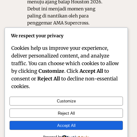
menuju ajang balap Houston 2026.
Debut ini menjadi momen yang
paling di nantikan oleh para
penggemar AMA Supercross.
Masterpool di kenal sebagai pebalap
We respect your privacy
yang memiliki gaya berkendara
sangat agresif sekali.…
Cookies help us improve your experience,
deliver personalized content, and analyze
traffic. You can choose which cookies to allow
by clicking
Customize
. Click
Accept All
to
consent or
Reject All
to decline non-essential
cookies.
Customize
Official Site of Christian Montanari | Racer &
Reject All
Motorsport Profile
Accept All
Instagram
Facebook
X