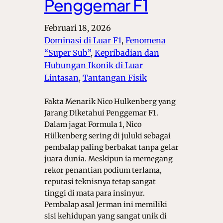
Penggemar F1
Februari 18, 2026
Dominasi di Luar F1
, 
Fenomena
“Super Sub”
, 
Kepribadian dan
Hubungan Ikonik di Luar
Lintasan
, 
Tantangan Fisik
Fakta Menarik Nico Hulkenberg yang
Jarang Diketahui Penggemar F1.
Dalam jagat Formula 1, Nico
Hülkenberg sering di juluki sebagai
pembalap paling berbakat tanpa gelar
juara dunia. Meskipun ia memegang
rekor penantian podium terlama,
reputasi teknisnya tetap sangat
tinggi di mata para insinyur.
Pembalap asal Jerman ini memiliki
sisi kehidupan yang sangat unik di