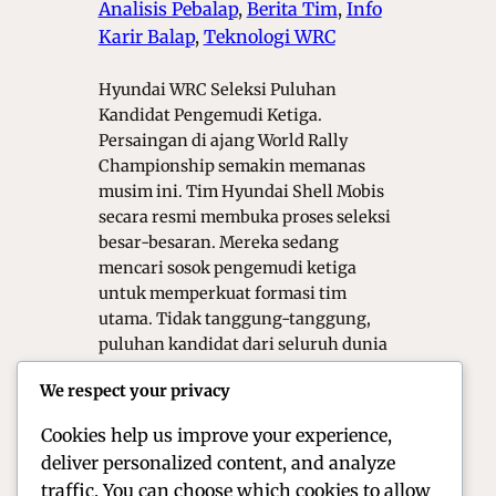
Analisis Pebalap
, 
Berita Tim
, 
Info
Karir Balap
, 
Teknologi WRC
Hyundai WRC Seleksi Puluhan
Kandidat Pengemudi Ketiga.
Persaingan di ajang World Rally
Championship semakin memanas
musim ini. Tim Hyundai Shell Mobis
secara resmi membuka proses seleksi
besar-besaran. Mereka sedang
mencari sosok pengemudi ketiga
untuk memperkuat formasi tim
utama. Tidak tanggung-tanggung,
puluhan kandidat dari seluruh dunia
kini sedang di pantau. Langkah ini di
We respect your privacy
ambil guna meningkatkan…
Cookies help us improve your experience,
deliver personalized content, and analyze
1
2
3
Laman Berikutnya
traffic. You can choose which cookies to allow