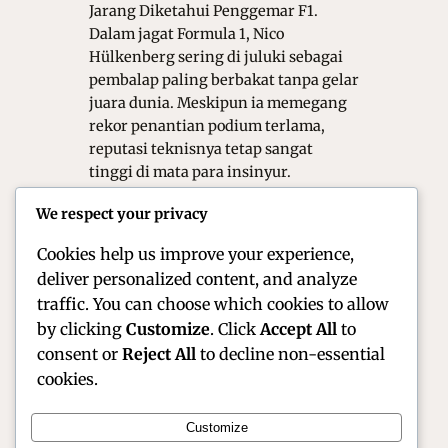
Jarang Diketahui Penggemar F1.
Dalam jagat Formula 1, Nico
Hülkenberg sering di juluki sebagai
pembalap paling berbakat tanpa gelar
juara dunia. Meskipun ia memegang
rekor penantian podium terlama,
reputasi teknisnya tetap sangat
tinggi di mata para insinyur.
Pembalap asal Jerman ini memiliki
We respect your privacy
sisi kehidupan yang sangat unik di
balik kemudi…
Cookies help us improve your experience,
deliver personalized content, and analyze
traffic. You can choose which cookies to allow
by clicking
Customize
. Click
Accept All
to
consent or
Reject All
to decline non-essential
cookies.
Customize