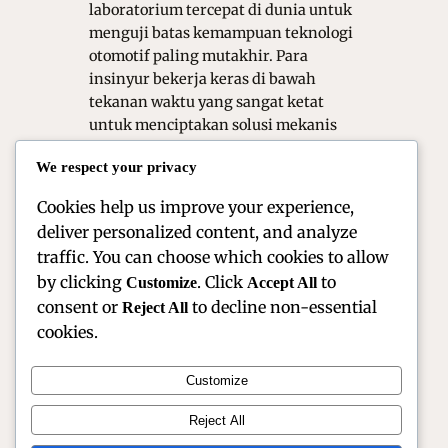
laboratorium tercepat di dunia untuk
menguji batas kemampuan teknologi
otomotif paling mutakhir. Para
insinyur bekerja keras di bawah
tekanan waktu yang sangat ketat
untuk menciptakan solusi mekanis
yang sangat luar biasa. Hasil dari riset
We respect your privacy
ekstrem di lintasan balap tersebut
akhirnya perlahan-lahan…
Cookies help us improve your experience,
deliver personalized content, and analyze
traffic. You can choose which cookies to allow
by clicking
. Click
to
Customize
Accept All
consent or
to decline non-essential
Reject All
cookies.
Customize
Official Site of Christian Montanari | Racer &
Reject All
Motorsport Profile