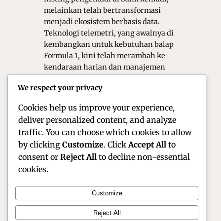
melainkan telah bertransformasi
menjadi ekosistem berbasis data.
Teknologi telemetri, yang awalnya di
kembangkan untuk kebutuhan balap
Formula 1, kini telah merambah ke
kendaraan harian dan manajemen
armada secara luas. Secara sederhana,
We respect your privacy
telemetri adalah proses pengiriman
data nirkabel dari…
Cookies help us improve your experience,
deliver personalized content, and analyze
traffic. You can choose which cookies to allow
by clicking
Customize
. Click
Accept All
to
consent or
Reject All
to decline non-essential
cookies.
Customize
Official Site of Christian Montanari | Racer &
Reject All