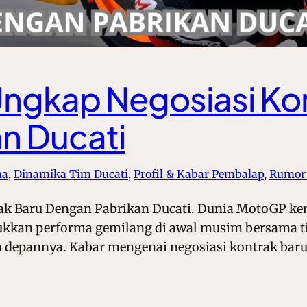
ngkap Negosiasi Kon
n Ducati
ma
, 
Dinamika Tim Ducati
, 
Profil & Kabar Pembalap
, 
Rumor 
k Baru Dengan Pabrikan Ducati. Dunia MotoGP kemb
jukkan performa gemilang di awal musim bersama ti
 depannya. Kabar mengenai negosiasi kontrak baru 