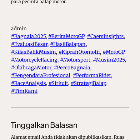
para pecinta balap motor.
admin
#Bagnaia2025
, 
#BeritaMotoGP
, 
#CaersInsights
, 
#EvaluasiBesar
, 
#HasilBalapan
, 
#KilasBalikMusim
, 
#KiprahOtomotif
, 
#MotoGP
, 
#MotorcycleRacing
, 
#Motorsport
, 
#Musim2025
, 
#OlahragaMotor
, 
#PeccoBagnaia
, 
#PengendaraProfesional
, 
#PerformaRider
, 
#RaceAnalysis
, 
#Sirkuit
, 
#StrategiBalap
, 
#TimKami
Tinggalkan Balasan
Alamat email Anda tidak akan dipublikasikan.
Ruas