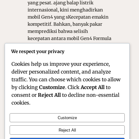
yang pesat. ajang balap listrik
internasional, kini menghadirkan
mobil Gen4 yang sKecepatan emakin
kompetitif. Bahkan, banyak pakar
memprediksi bahwa selisih
kecepatan antara mobil Gen4 Formula
E dan mobil Formula 1 mulai menipis.
We respect your privacy
Fenomena ini menarik perhatian
penggemar balap, tim, dan…
Cookies help us improve your experience,
deliver personalized content, and analyze
traffic. You can choose which cookies to allow
by clicking
Customize
. Click
Accept All
to
consent or
Reject All
to decline non-essential
cookies.
Customize
Official Site of Christian Montanari | Racer &
Reject All
Motorsport Profile