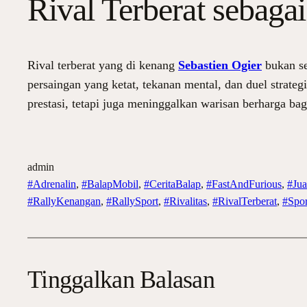
Rival Terberat sebaga
Rival terberat yang di kenang
Sebastien Ogier
bukan se
persaingan yang ketat, tekanan mental, dan duel strate
prestasi, tetapi juga meninggalkan warisan berharga bagi
admin
#Adrenalin
, 
#BalapMobil
, 
#CeritaBalap
, 
#FastAndFurious
, 
#Jua
#RallyKenangan
, 
#RallySport
, 
#Rivalitas
, 
#RivalTerberat
, 
#Spo
Tinggalkan Balasan