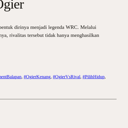
Ogier
mbentuk dirinya menjadi legenda WRC. Melalui
ya, rivalitas tersebut tidak hanya menghasilkan
entBalapan
, 
#OgierKenang
, 
#OgierVsRival
, 
#PilihHidup
, 