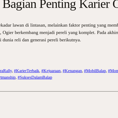
i Bagian Penting Karier 
kadar lawan di lintasan, melainkan faktor penting yang me
gi, Ogier berkembang menjadi pereli yang komplet. Pada akhirn
 dunia reli dan generasi pereli berikutnya.
raRally
, 
#KarierTerbaik
, 
#Kejuaraan
, 
#Kenangan
, 
#MobilBalap
, 
#Mom
rtmanship
, 
#SuksesDalamBalap