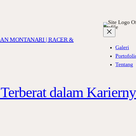
Of
Profile
TIAN MONTANARI | RACER &
Galeri
Portofoli
Tentang
Terberat dalam Kariern