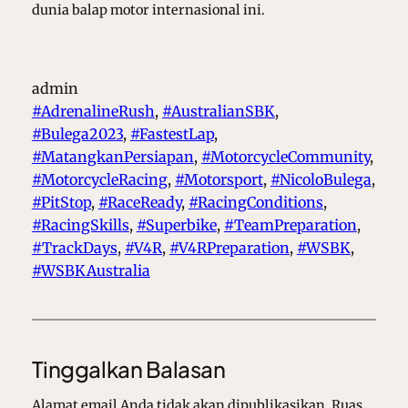
dunia balap motor internasional ini.
admin
#AdrenalineRush
, 
#AustralianSBK
, 
#Bulega2023
, 
#FastestLap
, 
#MatangkanPersiapan
, 
#MotorcycleCommunity
, 
#MotorcycleRacing
, 
#Motorsport
, 
#NicoloBulega
, 
#PitStop
, 
#RaceReady
, 
#RacingConditions
, 
#RacingSkills
, 
#Superbike
, 
#TeamPreparation
, 
#TrackDays
, 
#V4R
, 
#V4RPreparation
, 
#WSBK
, 
#WSBKAustralia
Tinggalkan Balasan
Alamat email Anda tidak akan dipublikasikan.
Ruas