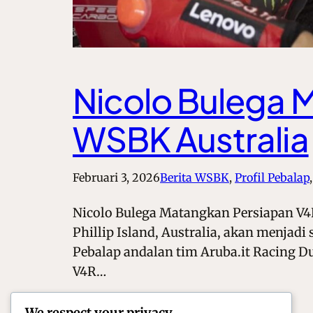
Nicolo Bulega 
WSBK Australia
Februari 3, 2026
Berita WSBK
, 
Profil Pebalap
,
Nicolo Bulega Matangkan Persiapan V4R
Phillip Island, Australia, akan menjadi
Pebalap andalan tim Aruba.it Racing D
V4R…
We respect your privacy