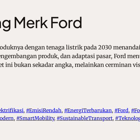
g Merk Ford
oduknya dengan tenaga listrik pada 2030 menanda
 pengembangan produk, dan adaptasi pasar, Ford m
t ini bukan sekadar angka, melainkan cerminan vi
ktrifikasi
, 
#EmisiRendah
, 
#EnergiTerbarukan
, 
#Ford
, 
#Fo
odern
, 
#SmartMobility
, 
#SustainableTransport
, 
#Teknolog