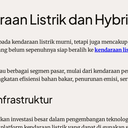
aan Listrik dan Hybr
s pada kendaraan listrik murni, tetapi juga mencaku
ang belum sepenuhnya siap beralih ke
kendaraan lis
kau berbagai segmen pasar, mulai dari kendaraan p
ngkatan efisiensi bahan bakar, penurunan emisi, s
nfrastruktur
kukan investasi besar dalam pengembangan teknolo
a platform kendaraan listrik yang dapat di gunakan s