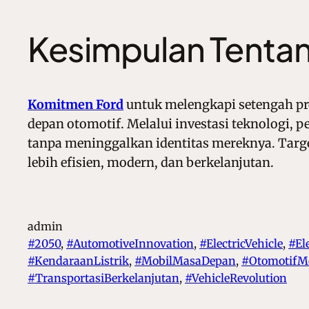
Kesimpulan Tentan
Komitmen Ford
untuk melengkapi setengah pr
depan otomotif. Melalui investasi teknologi,
tanpa meninggalkan identitas mereknya. Targe
lebih efisien, modern, dan berkelanjutan.
admin
#2050
, 
#AutomotiveInnovation
, 
#ElectricVehicle
, 
#Ele
#KendaraanListrik
, 
#MobilMasaDepan
, 
#OtomotifM
#TransportasiBerkelanjutan
, 
#VehicleRevolution