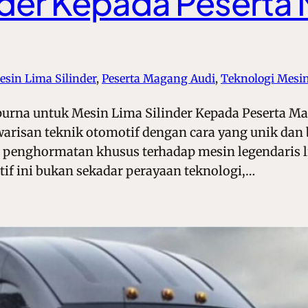
nder Kepada Peserta
esin Lima Silinder
, 
Peserta Magang Audi
, 
Teknologi Mesi
na untuk Mesin Lima Silinder Kepada Peserta Mag
isan teknik otomotif dengan cara yang unik dan be
penghormatan khusus terhadap mesin legendaris li
tif ini bukan sekadar perayaan teknologi,…