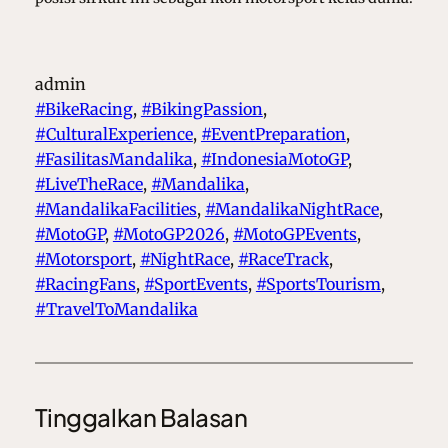
admin
#BikeRacing
, 
#BikingPassion
, 
#CulturalExperience
, 
#EventPreparation
, 
#FasilitasMandalika
, 
#IndonesiaMotoGP
, 
#LiveTheRace
, 
#Mandalika
, 
#MandalikaFacilities
, 
#MandalikaNightRace
, 
#MotoGP
, 
#MotoGP2026
, 
#MotoGPEvents
, 
#Motorsport
, 
#NightRace
, 
#RaceTrack
, 
#RacingFans
, 
#SportEvents
, 
#SportsTourism
, 
#TravelToMandalika
Tinggalkan Balasan