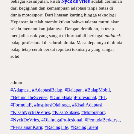
Nyck de Vries
Sebagai kesimpulan, kisah
adalah cerminan
dari kegigihan dan kemampuan adaptasi tanpa batas di
dunia motorsport. Dari lintasan karting hingga teknologi
Hypercar, ia telah membuktikan bahwa talenta murni akan
selalu menemukan jalannya. Dengan demikian, ia tetap
menjadi sosok yang sangat di hormati di berbagai
paddock
balap profesional di seluruh dunia. Masa depannya di dunia
balap tetap cerah berkat reputasi teknisnya yang sangat
solid.
admin
#Adaptasi
, 
#AdaptasiBalap
, 
#Balapan
, 
#BalapMobil
, 
#BehindTheScenes
, 
#DuniaBalapProfesional
, 
#F1
, 
#FormulaE
, 
#InspirasiOlahraga
, 
#KisahAdaptasi
, 
#KisahNyckDeVries
, 
#KisahSukses
, 
#Motorsport
, 
#NyckDeVries
, 
#OlahragaProfesional
, 
#PemudaBerkarya
, 
#PerjalananKarir
, 
#RacingLife
, 
#RacingTalent