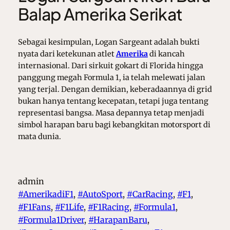
Balap Amerika Serikat
Sebagai kesimpulan, Logan Sargeant adalah bukti
nyata dari ketekunan atlet
Amerika
di kancah
internasional. Dari sirkuit gokart di Florida hingga
panggung megah Formula 1, ia telah melewati jalan
yang terjal. Dengan demikian, keberadaannya di grid
bukan hanya tentang kecepatan, tetapi juga tentang
representasi bangsa. Masa depannya tetap menjadi
simbol harapan baru bagi kebangkitan motorsport di
mata dunia.
admin
#AmerikadiF1
, 
#AutoSport
, 
#CarRacing
, 
#F1
, 
#F1Fans
, 
#F1Life
, 
#F1Racing
, 
#Formula1
, 
#Formula1Driver
, 
#HarapanBaru
, 