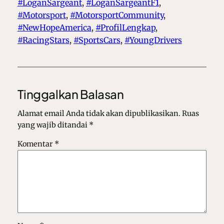
#LoganSargeant
, 
#LoganSargeantF1
, 
#Motorsport
, 
#MotorsportCommunity
, 
#NewHopeAmerica
, 
#ProfilLengkap
, 
#RacingStars
, 
#SportsCars
, 
#YoungDrivers
Tinggalkan Balasan
Alamat email Anda tidak akan dipublikasikan.
Ruas
yang wajib ditandai
*
Komentar
*