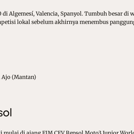
0 di Algemesí, Valencia, Spanyol. Tumbuh besar di 
petisi lokal sebelum akhirnya menembus panggung
 Ajo (Mantan)
sol
 mulai di ajang FIM CEV Repsol Moto3 Junior Worl