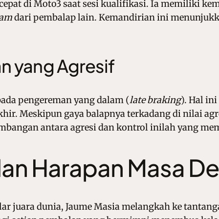
rcepat di Moto3 saat sesi kualifikasi. Ia memilik
eam
dari pembalap lain. Kemandirian ini menunjukka
 yang Agresif
 pada pengereman yang dalam (
late braking
). Hal i
ir. Meskipun gaya balapnya terkadang di nilai agr
eimbangan antara agresi dan kontrol inilah yang 
 dan Harapan Masa D
ar juara dunia, Jaume Masia melangkah ke tantang