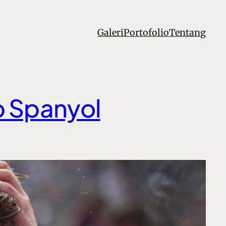
Galeri
Portofolio
Tentang
p Spanyol