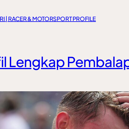
RI | RACER & MOTORSPORT PROFILE
fil Lengkap Pembala