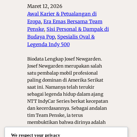
Maret 12, 2026
Awal Karier & Petualangan di
Eropa
, 
Era Emas Bersama Team
Penske
, 
Sisi Personal & Dampak di
Budaya Pop
, 
Spesialis Oval &
Legenda Indy 500
Biodata Lengkap Josef Newgarden.
Josef Newgarden merupakan salah
satu pembalap mobil profesional
paling dominan di Amerika Serikat
saat ini. Namanya telah terukir
sebagai legenda hidup dalam ajang
NTT IndyCar Series berkat kecepatan
dan kecerdasannya. Sebagai andalan
tim Team Penske, ia terus
membuktikan bahwa dirinya adalah
standar emas bagi pembalap modern.
We respect your privacy
Artikel ini akan mengupas tuntas…