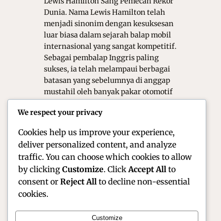
Lewis Hamilton Sang Pemecah Rekor
Dunia. Nama Lewis Hamilton telah
menjadi sinonim dengan kesuksesan
luar biasa dalam sejarah balap mobil
internasional yang sangat kompetitif.
Sebagai pembalap Inggris paling
sukses, ia telah melampaui berbagai
batasan yang sebelumnya di anggap
mustahil oleh banyak pakar otomotif
dunia. Artikel ini akan mengulas
We respect your privacy
perjalanan karier, dedikasi teknis,
serta pengaruh sosial…
Cookies help us improve your experience,
deliver personalized content, and analyze
traffic. You can choose which cookies to allow
by clicking
Customize
. Click
Accept All
to
consent or
Reject All
to decline non-essential
cookies.
Customize