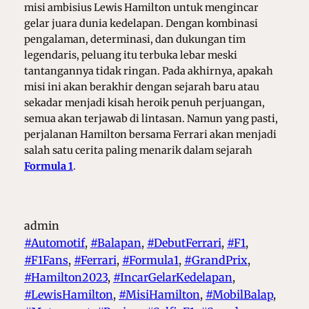
misi ambisius Lewis Hamilton untuk mengincar
gelar juara dunia kedelapan. Dengan kombinasi
pengalaman, determinasi, dan dukungan tim
legendaris, peluang itu terbuka lebar meski
tantangannya tidak ringan. Pada akhirnya, apakah
misi ini akan berakhir dengan sejarah baru atau
sekadar menjadi kisah heroik penuh perjuangan,
semua akan terjawab di lintasan. Namun yang pasti,
perjalanan Hamilton bersama Ferrari akan menjadi
salah satu cerita paling menarik dalam sejarah
Formula 1
.
admin
#Automotif
, 
#Balapan
, 
#DebutFerrari
, 
#F1
, 
#F1Fans
, 
#Ferrari
, 
#Formula1
, 
#GrandPrix
, 
#Hamilton2023
, 
#IncarGelarKedelapan
, 
#LewisHamilton
, 
#MisiHamilton
, 
#MobilBalap
, 