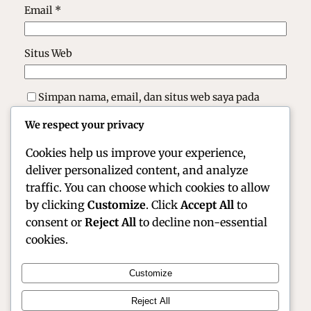
Email
*
Situs Web
Simpan nama, email, dan situs web saya pada
peramban ini untuk komentar saya berikutnya.
We respect your privacy
Cookies help us improve your experience,
deliver personalized content, and analyze
traffic. You can choose which cookies to allow
by clicking
Customize
. Click
Accept All
to
consent or
Reject All
to decline non-essential
cookies.
Customize
Official Site of Christian Montanari | Racer &
Reject All