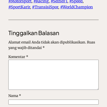
#Motorsport
, 
#Racing
, 
#SelfieF1
, 
#Speed
, 
#SportKarir
, 
#TransisiSpor
, 
#WorldChampion
Tinggalkan Balasan
Alamat email Anda tidak akan dipublikasikan.
Ruas
yang wajib ditandai
*
Komentar
*
Nama
*