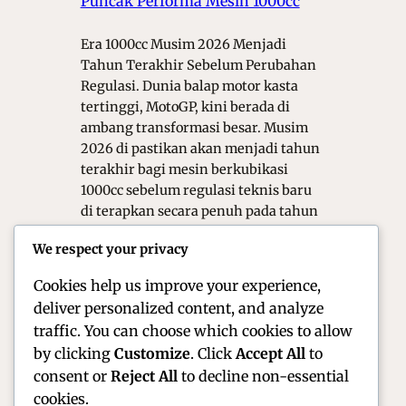
Puncak Performa Mesin 1000cc
Era 1000cc Musim 2026 Menjadi
Tahun Terakhir Sebelum Perubahan
Regulasi. Dunia balap motor kasta
tertinggi, MotoGP, kini berada di
ambang transformasi besar. Musim
2026 di pastikan akan menjadi tahun
terakhir bagi mesin berkubikasi
1000cc sebelum regulasi teknis baru
di terapkan secara penuh pada tahun
2027. Transisi ini bukan sekadar
We respect your privacy
pergantian angka di atas kertas,
melainkan…
Cookies help us improve your experience,
deliver personalized content, and analyze
traffic. You can choose which cookies to allow
by clicking
Customize
. Click
Accept All
to
consent or
Reject All
to decline non-essential
cookies.