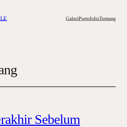
ILE
Galeri
Portofolio
Tentang
ang
rakhir Sebelum