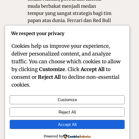
muda berbakat menjadi medan
tempur yang sangat strategis bagi tim
papan atas dunia. Ferrari dan Red Bull
Racing telah membuktikan bahwa
We respect your privacy
investasi pada pengemudi muda
adalah kunci keberlanjutan…
Cookies help us improve your experience,
deliver personalized content, and analyze
traffic. You can choose which cookies to allow
by clicking
Customize
. Click
Accept All
to
consent or
Reject All
to decline non-essential
cookies.
Customize
Official Site of Christian Montanari | Racer &
Reject All
Motorsport Profile
Accept All
Instagram
Facebook
X
Powered by