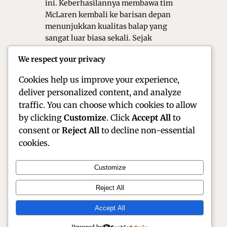
ini. Keberhasilannya membawa tim
McLaren kembali ke barisan depan
menunjukkan kualitas balap yang
sangat luar biasa sekali. Sejak
debutnya pada tahun 2019, ia secara
We respect your privacy
konsisten menunjukkan progres yang
sangat signifikan di…
Cookies help us improve your experience,
deliver personalized content, and analyze
traffic. You can choose which cookies to allow
by clicking
Customize
. Click
Accept All
to
consent or
Reject All
to decline non-essential
cookies.
Customize
Official Site of Christian Montanari | Racer &
Reject All
Motorsport Profile
Accept All
Instagram
Facebook
X