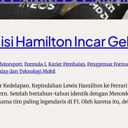
Misi Hamilton Incar G
Motorsport
, 
Formula 1
, 
Karier Pembalap
, 
Penggemar Formul
Balap dan Teknologi Mobil
lar Kedelapan. Kepindahan Lewis Hamilton ke Ferrar
rn. Setelah bertahun-tahun identik dengan Mercedes
ma tim paling legendaris di F1. Oleh karena itu, d