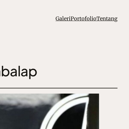
Galeri
Portofolio
Tentang
mbalap