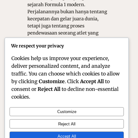
sejarah Formula 1 modern.
Perjalanannya bukan hanya tentang
kecepatan dan gelar juara dunia,
tetapi juga tentang proses
pendewasaan seorang atlet yang
tumbuh di bawah sorotan tajam dunia
We respect your privacy
balap. Dari masa kejayaan yang nyaris
sempurna hingga fase penurunan…
Cookies help us improve your experience,
deliver personalized content, and analyze
traffic. You can choose which cookies to allow
by clicking
Customize
. Click
Accept All
to
consent or
Reject All
to decline non-essential
cookies.
Customize
Official Site of Christian Montanari | Racer &
Reject All
Motorsport Profile
Accept All